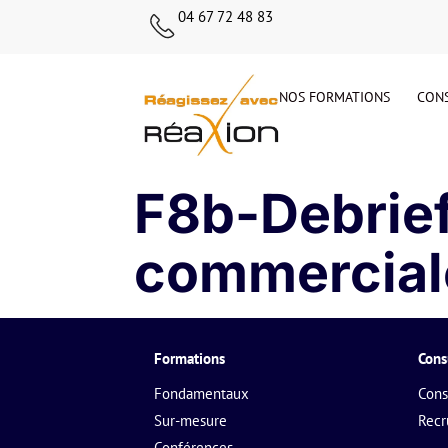
04 67 72 48 83
NOS FORMATIONS
CONS
F8b-Debrief
commercial
Formations
Cons
Fondamentaux
Cons
Sur-mesure
Rec
Conférences