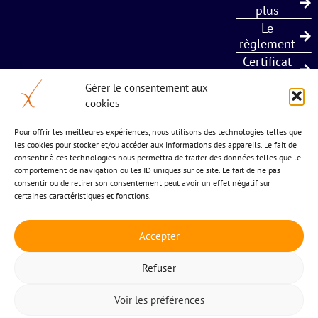
plus
Le
règlement
Certificat
Qualiopi
Gérer le consentement aux
cookies
5 bis chemin de l’estagnol
Pour offrir les meilleures expériences, nous utilisons des technologies telles que
les cookies pour stocker et/ou accéder aux informations des appareils. Le fait de
34 570 St Paul et Valmalle
consentir à ces technologies nous permettra de traiter des données telles que le
04 677 24 883
comportement de navigation ou les ID uniques sur ce site. Le fait de ne pas
consentir ou de retirer son consentement peut avoir un effet négatif sur
certaines caractéristiques et fonctions.
Accepter
Refuser
© Tous droits réservés 2026 RéaXion
Voir les préférences