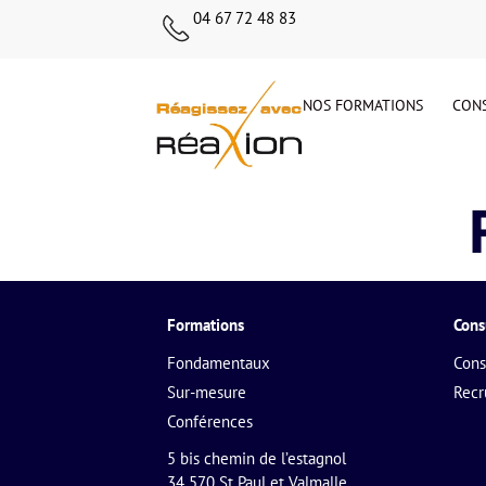
04 67 72 48 83
NOS FORMATIONS
CONS
Formations
Cons
Fondamentaux
Cons
Sur-mesure
Rec
Conférences
5 bis chemin de l’estagnol
34 570 St Paul et Valmalle