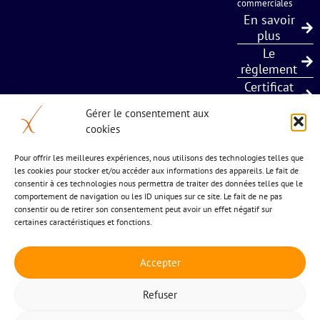
commerciales
En savoir
plus
Le
règlement
Certificat
Qualiopi
Gérer le consentement aux
cookies
5 bis chemin de l’estagnol
Pour offrir les meilleures expériences, nous utilisons des technologies telles que
les cookies pour stocker et/ou accéder aux informations des appareils. Le fait de
34 570 St Paul et Valmalle
consentir à ces technologies nous permettra de traiter des données telles que le
04 677 24 883
comportement de navigation ou les ID uniques sur ce site. Le fait de ne pas
consentir ou de retirer son consentement peut avoir un effet négatif sur
certaines caractéristiques et fonctions.
Accepter
Refuser