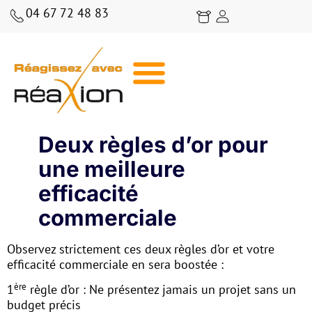
04 67 72 48 83
BLOG RÉAXION | CONSEILS, ANALYSES ET STRATÉGIES COMMERCIALES
Deux règles d’or pour
une meilleure
efficacité
commerciale
Observez strictement ces deux règles d’or et votre
efficacité commerciale en sera boostée :
ère
1
règle d’or : Ne présentez jamais un projet sans un
budget précis