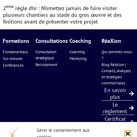
ème
2
règle d’or : N’omettez jamais de faire visiter
plusieurs chantiers au stade du gros œuvre et des
finitions avant de présenter votre projet
Formations
Consultations
Coaching
RéaXion
Fondamentaux
Consultation
Coaching
Qui sommes-nous
stratégique
?
Sur-mesure
Mentoring
Recrutement
Blog RéaXion |
Conférences
Conseils, analyses
et stratégies
commerciales
En savoir
plus
Le
règlement
Certificat
Qualiopi
Gérer le consentement aux
cookies