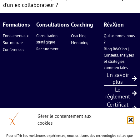
d’un ex-collaborateur ?
Formations
Consultations
Coaching
RéaXion
Fondamentaux
Consultation
Coaching
Qui sommes-nous
stratégique
?
Sur-mesure
Mentoring
Recrutement
Blog RéaXion |
Conférences
Conseils, analyses
et stratégies
commerciales
En savoir
plus
Le
règlement
Certificat
Qualiopi
Gérer le consentement aux
cookies
5 bis chemin de l’estagnol
Pour offrir les meilleures expériences, nous utilisons des technologies telles que