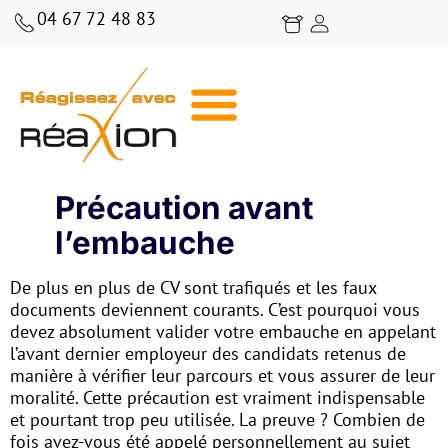
04 67 72 48 83
BLOG RÉAXION | CONSEILS, ANALYSES ET STRATÉGIES COMMERCIALES
Précaution avant
l’embauche
De plus en plus de CV sont trafiqués et les faux
documents deviennent courants. C’est pourquoi vous
devez absolument valider votre embauche en appelant
l’avant dernier employeur des candidats retenus de
manière à vérifier leur parcours et vous assurer de leur
moralité. Cette précaution est vraiment indispensable
et pourtant trop peu utilisée. La preuve ? Combien de
fois avez-vous été appelé personnellement au sujet