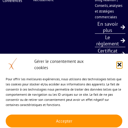
Conférences
Conseils, analyses
et stratégies
commerciales
En savoir
plus
Le
règlement
Certificat
Qualiopi
Gérer le consentement aux
cookies
5 bis chemin de l’estagnol
Pour offrir les meilleures expériences, nous utilisons des technologies telles que
les cookies pour stocker et/ou accéder aux informations des appareils. Le fait de
34 570 St Paul et Valmalle
consentir à ces technologies nous permettra de traiter des données telles que le
04 677 24 883
comportement de navigation ou les ID uniques sur ce site. Le fait de ne pas
consentir ou de retirer son consentement peut avoir un effet négatif sur
certaines caractéristiques et fonctions.
Accepter