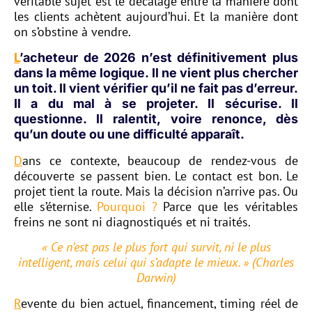
véritable sujet est le décalage entre la manière dont
les clients achètent aujourd’hui. Et la manière dont
on s’obstine à vendre.
L
’acheteur de 2026 n’est définitivement plus
dans la même logique. Il ne vient plus chercher
un toit. Il vient vérifier qu’il ne fait pas d’erreur.
Il a du mal à se projeter. Il sécurise. Il
questionne. Il ralentit, voire renonce, dès
qu’un doute ou une difficulté apparaît.
D
ans ce contexte, beaucoup de rendez-vous de
découverte se passent bien. Le contact est bon. Le
projet tient la route. Mais la décision n’arrive pas. Ou
elle s’éternise.
Pourquoi ?
Parce que les véritables
freins ne sont ni diagnostiqués et ni traités.
« Ce n’est pas le plus fort qui survit, ni le plus
intelligent, mais celui qui s’adapte le mieux. » (Charles
Darwin)
R
evente du bien actuel, financement, timing réel de