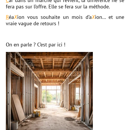
C
ar dans un marché qui revient, la différence ne se
fera pas sur l’offre. Elle se fera sur la méthode.
R
éa
X
ion vous souhaite un mois d’a
X
ion… et une
vraie vague de retours !
On en parle ?
C’est par ici !