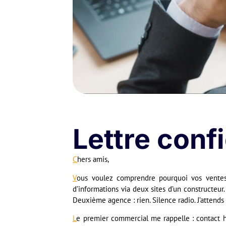
Lettre confi
C
hers amis,
V
ous voulez comprendre pourquoi vos ventes s
d’informations via deux sites d’un constructeu
Deuxième agence : rien. Silence radio. J’attends 
L
e premier commercial me rappelle : contact h