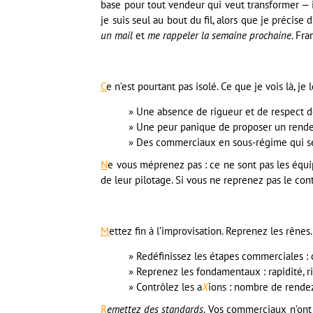
base pour tout vendeur qui veut transformer 
je suis seul au bout du fil, alors que je précise
un mail
et
me rappeler la semaine prochaine
. Fr
C
e n’est pourtant pas isolé. Ce que je vois là, je
Une absence de rigueur et de respect d
Une peur panique de proposer un rende
Des commerciaux en sous-régime qui s
N
e vous méprenez pas : ce ne sont pas les équi
de leur pilotage. Si vous ne reprenez pas le contr
M
ettez fin à l’improvisation. Reprenez les rênes.
Redéfinissez les étapes commerciales : o
Reprenez les fondamentaux : rapidité, r
Contrôlez les a
X
ions : nombre de rendez
R
emettez des standards
. Vos commerciaux n’ont