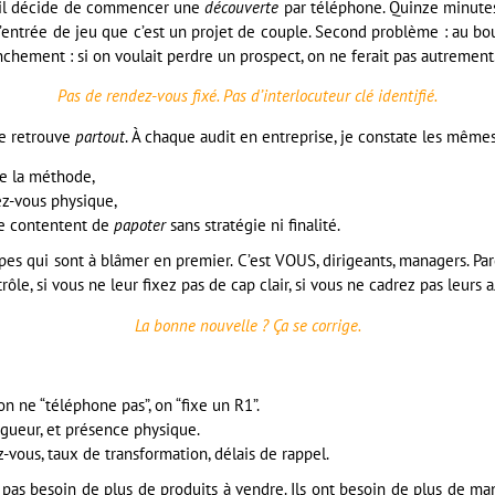
— il décide de commencer une
découverte
par téléphone. Quinze minutes 
 d’entrée de jeu que c’est un projet de couple. Second problème : au bou
anchement : si on voulait perdre un prospect, on ne ferait pas autrement
Pas de rendez-vous fixé. Pas d’interlocuteur clé identifié.
 le retrouve
partout
. À chaque audit en entreprise, je constate les mêm
e la méthode,
z-vous physique,
e contentent de
papoter
sans stratégie ni finalité.
pes qui sont à blâmer en premier. C’est VOUS, dirigeants, managers. P
ôle, si vous ne leur fixez pas de cap clair, si vous ne cadrez pas leurs a
La bonne nouvelle ? Ça se corrige.
n ne “téléphone pas”, on “fixe un R1”.
igueur, et présence physique.
-vous, taux de transformation, délais de rappel.
 pas besoin de plus de produits à vendre. Ils ont besoin de plus de m