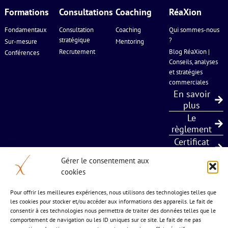
Formations
Consultations
Coaching
RéaXion
Fondamentaux
Consultation
Coaching
Qui sommes-nous
stratégique
?
Sur-mesure
Mentoring
Recrutement
Blog RéaXion |
Conférences
Conseils, analyses
et stratégies
commerciales
En savoir
plus
Le
règlement
Certificat
Qualiopi
Gérer le consentement aux
cookies
5 bis chemin de l’estagnol
Pour offrir les meilleures expériences, nous utilisons des technologies telles que
les cookies pour stocker et/ou accéder aux informations des appareils. Le fait de
34 570 St Paul et Valmalle
consentir à ces technologies nous permettra de traiter des données telles que le
04 677 24 883
comportement de navigation ou les ID uniques sur ce site. Le fait de ne pas