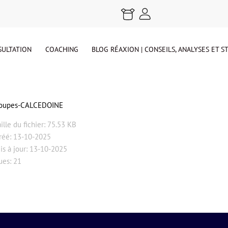
ULTATION
COACHING
BLOG RÉAXION | CONSEILS, ANALYSES ET 
oupes-CALCEDOINE
aille du fichier: 75.53 KB
réé: 13-10-2025
is à jour: 13-10-2025
ues: 21