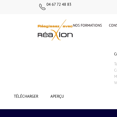
04 67 72 48 83
NOS FORMATIONS
CONS
C
T
C
M
V
TÉLÉCHARGER
APERÇU